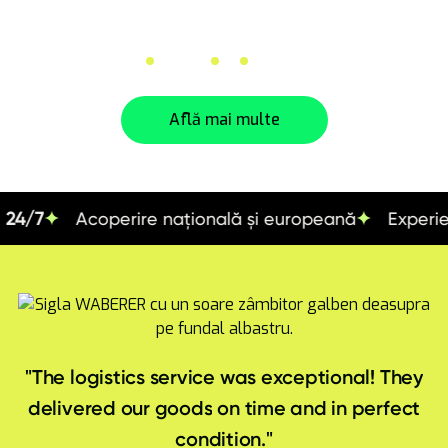
semiremorci.
Botoșani
Iași
Suceava
Află mai multe
Acoperire națională și europeană
Experiență de 
"
T
h
e
l
o
g
i
s
t
i
c
s
s
e
r
v
i
c
e
w
a
s
e
x
c
e
p
t
i
o
n
a
l
!
T
h
e
y
d
e
l
i
v
e
r
e
d
o
u
r
g
o
o
d
s
o
n
t
i
m
e
a
n
d
i
n
p
e
r
f
e
c
t
c
o
n
d
i
t
i
o
n
.
"