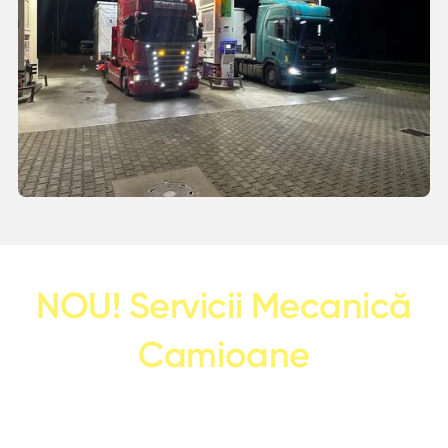
N
O
U
!
S
e
r
v
i
c
i
i
M
e
c
a
n
i
c
ă
C
a
m
i
o
a
n
e
Reparații multi-marcă: Scania, Mercedes Actros, Volvo,
DAF, MAN, Iveco — autotractoare, remorci și