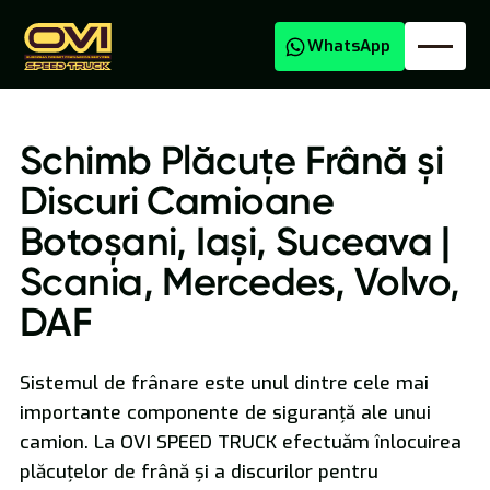
WhatsApp
Schimb Plăcuțe Frână și
Discuri Camioane
Botoșani, Iași, Suceava |
Transport Agabaritic
Scania, Mercedes, Volvo,
DAF
Sistemul de frânare este unul dintre cele mai
importante componente de siguranță ale unui
Transport Marfă Național și Internațional
camion. La OVI SPEED TRUCK efectuăm înlocuirea
plăcuțelor de frână și a discurilor pentru