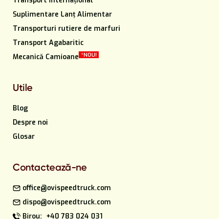
Transport Internațional
Suplimentare Lanț Alimentar
Transporturi rutiere de marfuri
Transport Agabaritic
*NOU!
Mecanică Camioane
Utile
Blog
Despre noi
Glosar
Contactează-ne
office@ovispeedtruck.com
dispo@ovispeedtruck.com
Birou: +40 783 024 031