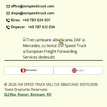
office@ovispeedtruck.com
dispo@ovispeedtruck.com
Birou: +40 783 024 031
Dispecer: +40 787 612 034
Romanian
English
© 2026 OVI SPEED TRUCK SRL/ CUI: 38667240/ J07/11/2018.
Toate Drepturile Rezervate.
Dj296a, Roșiori, Botoșani, RO