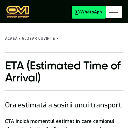
WhatsApp
ACASĂ
GLOSAR CUVINTE
ETA (Estimated Time of
Transport Agabaritic
Arrival)
Ora estimată a sosirii unui transport.
Transport Marfă Național și Internațional
ETA indică momentul estimat în care camionul